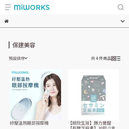
保建美容
預設排序
共 4 件商品
紓壓溫熱眼部按摩機
【統欣生技】酵力覺醒
【有酵芝麻素】30粒/1盒