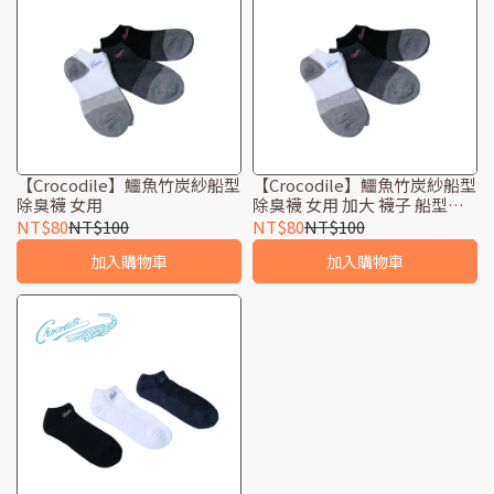
【Crocodile】鱷魚竹炭紗船型
【Crocodile】鱷魚竹炭紗船型
除臭襪 女用
除臭襪 女用 加大 襪子 船型襪
純棉 台灣製 吸濕排汗
NT$80
NT$100
NT$80
NT$100
加入購物車
加入購物車