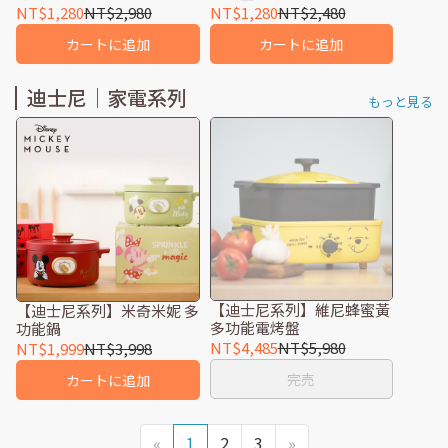
NT$1,280
NT$2,980
NT$1,280
NT$2,480
カートに追加
カートに追加
迪士尼｜家電系列
もっと見る
【迪士尼系列】維尼蜂蜜黃
【迪士尼系列】米奇米妮 多
多功能電烤盤
功能鍋
NT$4,485
NT$5,980
NT$1,999
NT$3,998
完売
カートに追加
«
1
2
3
»