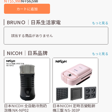
NT$5,990
NT$6,590
カートに追加
BRUNＯ｜日系生活家電
もっと見る
該当する商品がありません
NICOH｜日系品牌
もっと見る
日本NICOH 全自動冷熱奶
日本NICOH 定時百變鬆餅
泡機 NK-NP02
機三盤 NS-303P