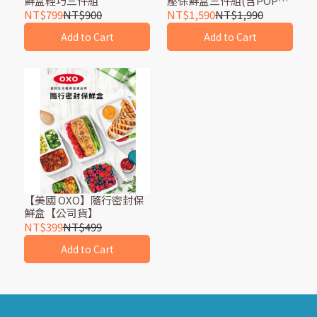
鮮盒輕巧三件組
壓保鮮盒三件組(含POP匙)
(0.6L+1.6L+2.6L)【公司
NT$799
NT$900
NT$1,590
NT$1,990
貨】
Add to Cart
Add to Cart
【美國 OXO】隨行密封保
鮮盒【公司貨】
NT$399
NT$499
Add to Cart