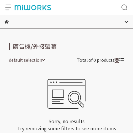
廣告機/外接螢幕
default selection
Total of 0 products
Sorry, no results
Try removing some filters to see more items