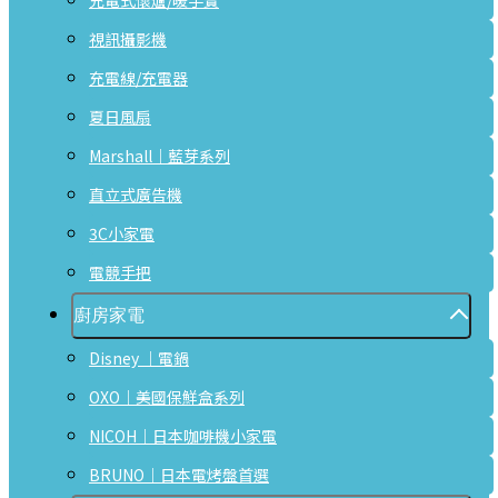
充電式懷爐/暖手寶
視訊攝影機
充電線/充電器
夏日風扇
Marshall｜藍芽系列
直立式廣告機
3C小家電
電競手把
廚房家電
Disney ｜電鍋
OXO｜美國保鮮盒系列
NICOH｜日本咖啡機小家電
BRUNO｜日本電烤盤首選