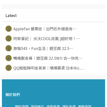
Latest
1
AppleFan 蘋果迷｜出門在外總是有⋯
2
阿新筆記｜ 米沃COOL炫風 |超好用！⋯
3
旅咖543，Fun生活｜遊豆腐 22.5⋯
4
鴨嘴獸表哥｜遊豆腐 22.5W七合一快充⋯
5
QQ姐姐與叩逃弟弟｜嘖嘖募資 日本Nic⋯
關於我們
關於我們
我的帳戶
退款政策
隱私政策
服務條款