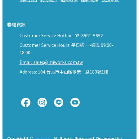
聯絡資訊
Customer Service Hotline: 02-8501-5552
Customer Service Hours: 平日週一~週五 09:00-
18:00
Email: sales@miworks.com.tw
Address: 104 台北市中山區敬業一路180號1樓
Copyright ©
miworks
All Rights Reserved.
Designed by